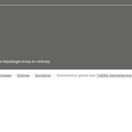
e bepalingen koop en verkoop.
Inloggen
-
Sitemap
-
Disclaimer
-
Ontwikkeld en gehost door
YolkNet Internetservice