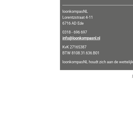
loonkompasNL
Lorentzstraat 4-11
6716 AD Ede
0318 - 696 697
info@loonkompasnl.nl
KvK 27165387
BTW 8108.31.636.B01
loonkompasNL houdt zich aan de wettelijk