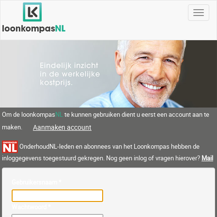
Menu
Om de loonkompas
NL
te kunnen gebruiken dient u eerst een account aan te
maken.
Aanmaken account
OnderhoudNL-leden en abonnees van het Loonkompas hebben de
inloggegevens toegestuurd gekregen. Nog geen inlog of vragen hierover?
Mail
Gebruikersnaam
*
Wachtwoord
*