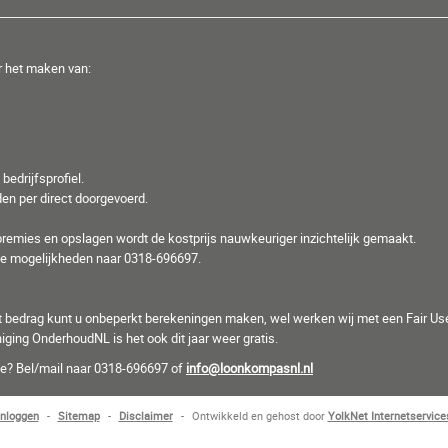
 het maken van:
edrijfsprofiel.
en per direct doorgevoerd.
remies en opslagen wordt de kostprijs nauwkeuriger inzichtelijk gemaakt.
 de mogelijkheden naar 0318-696697.
dit bedrag kunt u onbeperkt berekeningen maken, wel werken wij met een Fair Use
ging OnderhoudNL is het ook dit jaar weer gratis.
toe? Bel/mail naar 0318-696697 of
info@loonkompasnl.nl
Inloggen
-
Sitemap
-
Disclaimer
-
Ontwikkeld en gehost door
YolkNet Internetservice